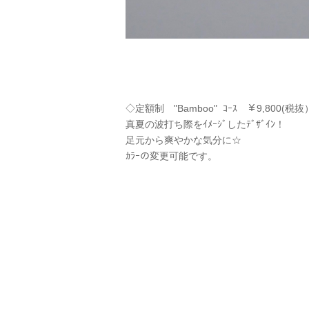
◇定額制 "Bamboo" ｺｰｽ ￥9,800(税
真夏の波打ち際をｲﾒｰｼﾞしたﾃﾞｻﾞｲﾝ！
足元から爽やかな気分に☆
ｶﾗｰの変更可能です。