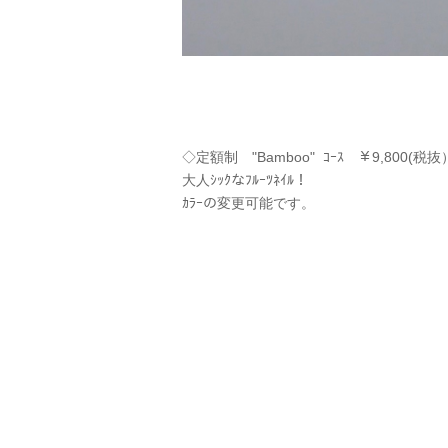
◇定額制 "Bamboo" ｺｰｽ ￥9,800(税
大人ｼｯｸなﾌﾙｰﾂﾈｲﾙ！
ｶﾗｰの変更可能です。