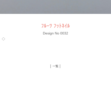
ﾌﾙｰﾂ ﾌｯﾄﾈｲﾙ
Design No 0032
抜）◇
│ 一覧 │