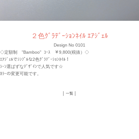
２色ｸﾞﾗﾃﾞｰｼｮﾝﾈｲﾙ ｴｱｼﾞｪﾙ
Design No 0101
◇定額制 "Bamboo" ｺｰｽ ￥9,800(税抜）◇
ｴｱｼﾞｪﾙでｼﾝﾌﾟﾙな2色ｸﾞﾗﾃﾞｰｼｮﾝﾈｲﾙ！
ｼｰﾝ選ばずなﾃﾞｻﾞｲﾝで人気です☆
ｶﾗｰの変更可能です。
│ 一覧 │