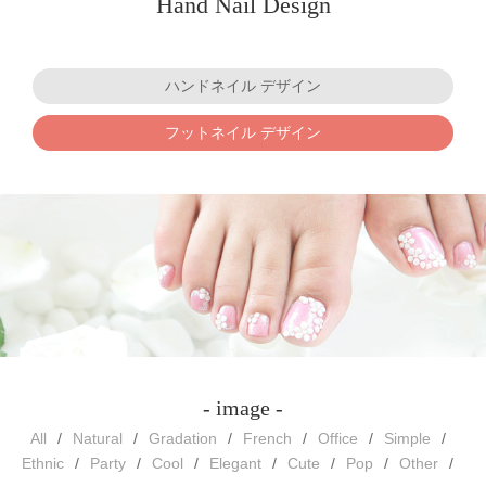
Hand Nail Design
ハンドネイル デザイン
フットネイル デザイン
- image -
All
Natural
Gradation
French
Office
Simple
Ethnic
Party
Cool
Elegant
Cute
Pop
Other