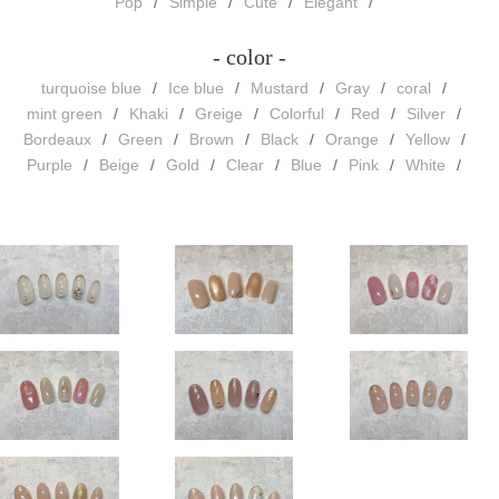
Pop
Simple
Cute
Elegant
- color -
turquoise blue
Ice blue
Mustard
Gray
coral
mint green
Khaki
Greige
Colorful
Red
Silver
Bordeaux
Green
Brown
Black
Orange
Yellow
Purple
Beige
Gold
Clear
Blue
Pink
White