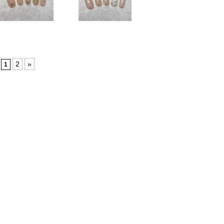
2
»
1