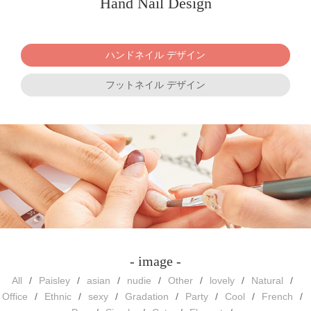
Hand Nail Design
ハンドネイル デザイン
フットネイル デザイン
- image -
All
Paisley
asian
nudie
Other
lovely
Natural
Office
Ethnic
sexy
Gradation
Party
Cool
French